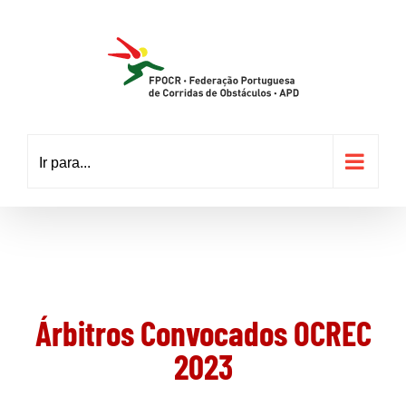
Skip
to
content
Ir para...
Árbitros Convocados OCREC
2023