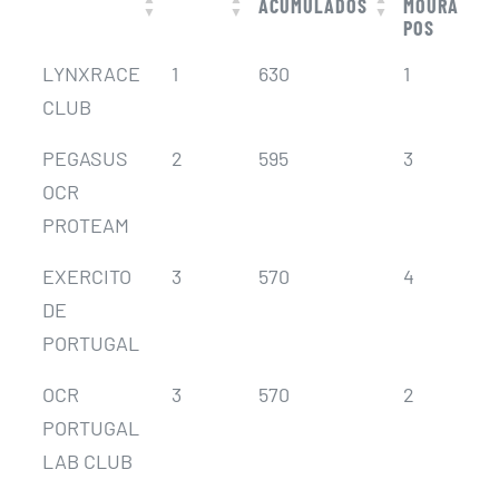
ACUMULADOS
MOURA
POS
CLUBE
GERAL
PONTOS
LYNX
LYNXRACE
1
630
1
ACUMULADOS
MOURA
POS
CLUB
PEGASUS
2
595
3
OCR
PROTEAM
EXERCITO
3
570
4
DE
PORTUGAL
OCR
3
570
2
PORTUGAL
LAB CLUB