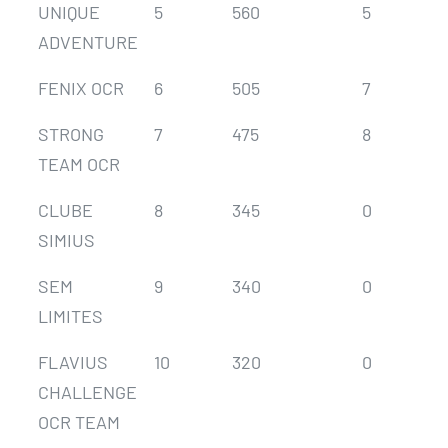
UNIQUE
5
560
5
ADVENTURE
FENIX OCR
6
505
7
STRONG
7
475
8
TEAM OCR
CLUBE
8
345
0
SIMIUS
SEM
9
340
0
LIMITES
FLAVIUS
10
320
0
CHALLENGE
OCR TEAM