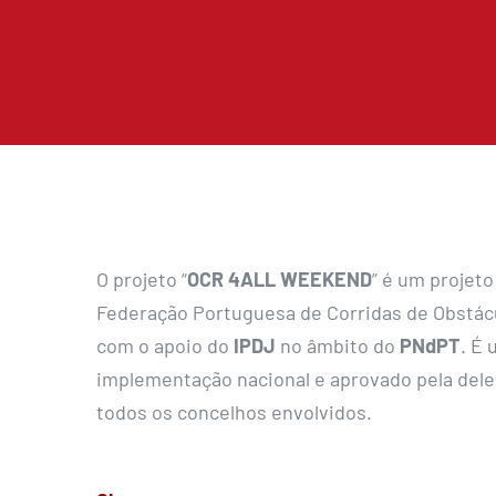
O projeto “
OCR 4ALL WEEKEND
” é um projet
Federação Portuguesa de Corridas de Obstác
com o apoio do
IPDJ
no âmbito do
PNdPT
. É
implementação nacional e aprovado pela del
todos os concelhos envolvidos.