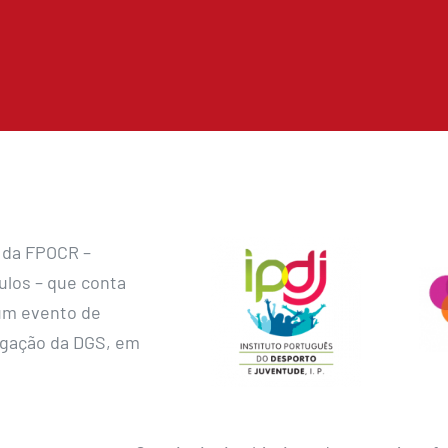
o da FPOCR –
ulos – que conta
 um evento de
egação da DGS, em