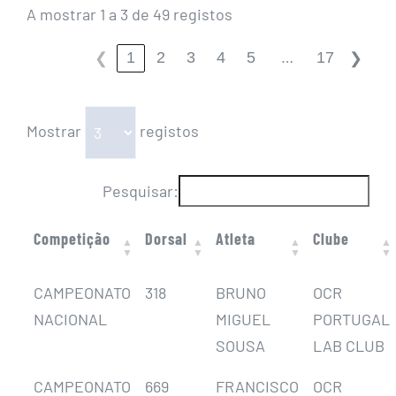
A mostrar 1 a 3 de 49 registos
…
1
2
3
4
5
17
❮
❯
Mostrar
registos
Pesquisar:
Competição
Dorsal
Atleta
Clube
CAMPEONATO
318
BRUNO
OCR
NACIONAL
MIGUEL
PORTUGAL
SOUSA
LAB CLUB
CAMPEONATO
669
FRANCISCO
OCR