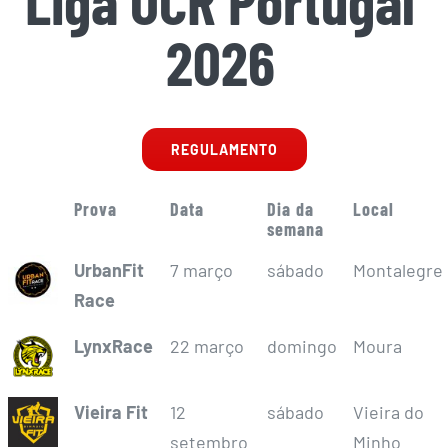
Liga OCR Portugal
2026
REGULAMENTO
Prova
Data
Dia da
Local
semana
UrbanFit
7 março
sábado
Montalegre
Race
LynxRace
22 março
domingo
Moura
Vieira Fit
12
sábado
Vieira do
setembro
Minho