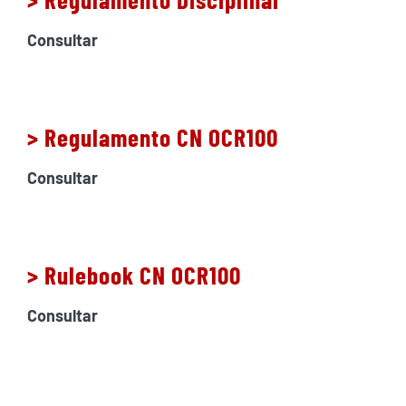
Consultar
> Regulamento CN OCR100
Consultar
> Rulebook CN OCR100
Consultar