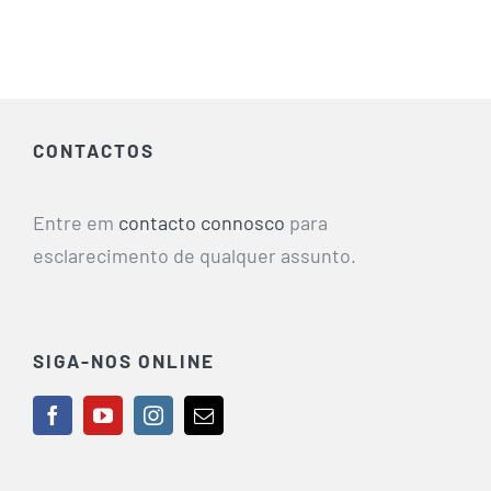
CONTACTOS
Entre em
contacto connosco
para
esclarecimento de qualquer assunto.
SIGA-NOS ONLINE