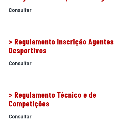
Consultar
> Regulamento Inscrição Agentes
Desportivos
Consultar
> Regulamento Técnico e de
Competições
Consultar