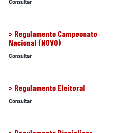
Consultar
> Regulamento Campeonato
Nacional (NOVO)
Consultar
> Regulamento Eleitoral
Consultar
> Regulamento Disciplinar