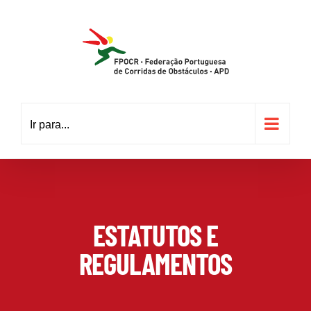
Skip
to
content
Ir para...
ESTATUTOS E
REGULAMENTOS