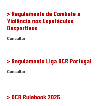
> Regulamento de Combate a
Violência nos Espetáculos
Desportivos
Consultar
> Regulamento Liga OCR Portugal
Consultar
> OCR Rulebook 2025