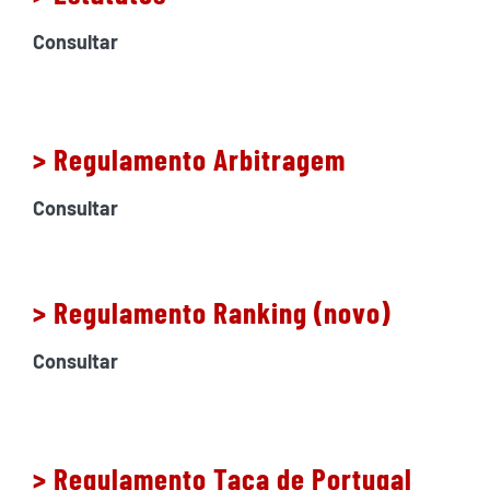
Consultar
> Regulamento Arbitragem
Consultar
> Regulamento Ranking (novo)
Consultar
> Regulamento Taça de Portugal