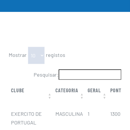
Mostrar
registos
Pesquisar:
CLUBE
CATEGORIA
GERAL
PONTOS
CLUBE
CATEGORIA
GERAL
PONTOS
EXERCITO DE
MASCULINA
1
1300
PORTUGAL