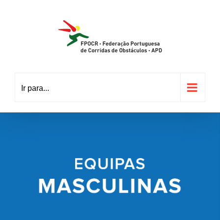
Skip
to
content
Ir para...