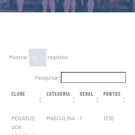
Mostrar
registos
Pesquisar:
CLUBE
CATEGORIA
GERAL
PONTOS
B
R
P
CLUBE
CATEGORIA
GERAL
PONTOS
B
PEGASUS
MASCULINA
1
1230
2
R
P
OCR