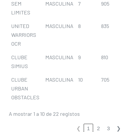
SEM
MASCULINA
7
905
16
LIMITES
UNITED
MASCULINA
8
835
6
WARRIORS
OCR
CLUBE
MASCULINA
9
810
7
SIMIUS
CLUBE
MASCULINA
10
705
11
URBAN
OBSTACLES
A mostrar 1 a 10 de 22 registos
1
2
3
❮
❯