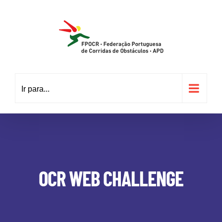
Skip
to
content
Ir para...
OCR WEB CHALLENGE