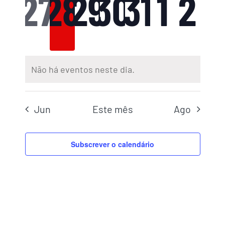
0
0
0
0
0
0
0
27
28
29
30
31
1
2
eventos,
eventos,
eventos,
eventos,
evento
even
ev
Não há eventos neste dia.
Jun
Este mês
Ago
Subscrever o calendário